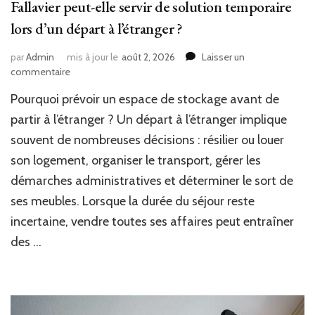
Fallavier peut-elle servir de solution temporaire
lors d’un départ à l’étranger ?
par
Admin
mis à jour le
août 2, 2026
Laisser un
sur
commentaire
Une
Pourquoi prévoir un espace de stockage avant de
location
Garde
partir à l’étranger ? Un départ à l’étranger implique
meuble
souvent de nombreuses décisions : résilier ou louer
à
son logement, organiser le transport, gérer les
Saint
Quentin
démarches administratives et déterminer le sort de
Fallavier
ses meubles. Lorsque la durée du séjour reste
peut-
elle
incertaine, vendre toutes ses affaires peut entraîner
servir
des …
de
solution
temporaire
lors
d’un