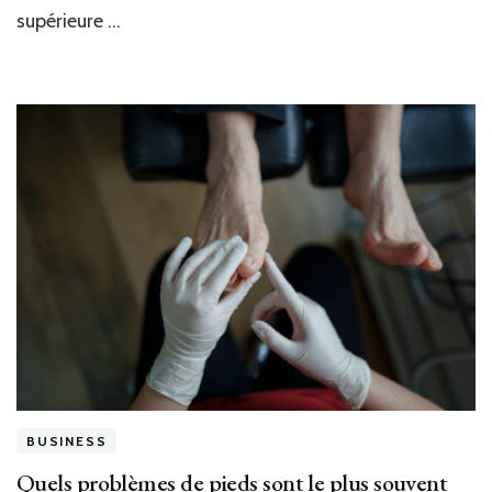
co
supérieure …
pl
lo
?
BUSINESS
Quels problèmes de pieds sont le plus souvent