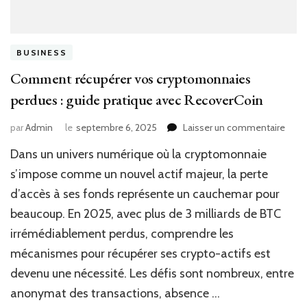
BUSINESS
Comment récupérer vos cryptomonnaies
perdues : guide pratique avec RecoverCoin
sur
par
Admin
le
septembre 6, 2025
Laisser un commentaire
Com
Dans un univers numérique où la cryptomonnaie
récup
vos
s’impose comme un nouvel actif majeur, la perte
cryp
d’accès à ses fonds représente un cauchemar pour
perd
beaucoup. En 2025, avec plus de 3 milliards de BTC
:
guide
irrémédiablement perdus, comprendre les
prati
mécanismes pour récupérer ses crypto-actifs est
avec
Reco
devenu une nécessité. Les défis sont nombreux, entre
anonymat des transactions, absence …