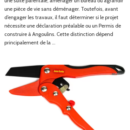
une suite parentale, aménager un bureau ou agrandir
extension
une pièce de vie sans déménager. Toutefois, avant
avec
un
d’engager les travaux, il faut déterminer si le projet
Permis
nécessite une déclaration préalable ou un Permis de
de
construire
construire à Angoulins. Cette distinction dépend
à
principalement de la …
Angoulins
sur
une
maison
existante
?