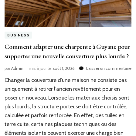
BUSINESS
Comment adapter une charpente à Guyane pour
supporter une nouvelle couverture plus lourde ?
su
par
Admin
mis à jour le
août 1, 2026
Laisser un commentaire
C
Changer la couverture d’une maison ne consiste pas
ad
un
uniquement à retirer l’ancien revêtement pour en
ch
poser un nouveau. Lorsque les matériaux choisis sont
à
plus lourds, la structure porteuse doit être contrôlée,
Gu
po
calculée et parfois renforcée. En effet, des tuiles en
su
terre cuite, certaines plaques techniques ou des
un
no
éléments isolants peuvent exercer une charge bien