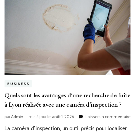
départ
à
l’étranger
?
BUSINESS
Quels sont les avantages d’une recherche de fuite
à Lyon réalisée avec une caméra d’inspection ?
su
par
Admin
mis à jour le
août 1, 2026
Laisser un commentaire
Qu
La caméra d’inspection, un outil précis pour localiser
so