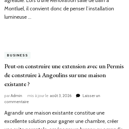
agréable. Lors d’une Rénovation salle de bain à
de
bain
Montluel, il convient donc de penser l’installation
à
lumineuse …
Montluel
moderne
?
BUSINESS
Peut-on construire une extension avec un Permis
de construire à Angoulins sur une maison
existante ?
par
Admin
mis à jour le
août 3, 2026
Laisser un
sur
commentaire
Peut-
Agrandir une maison existante constitue une
on
construire
excellente solution pour gagner une chambre, créer
une