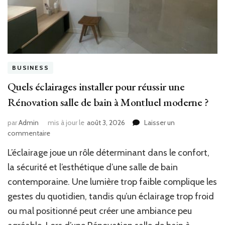
BUSINESS
Quels éclairages installer pour réussir une
Rénovation salle de bain à Montluel moderne ?
par
Admin
mis à jour le
août 3, 2026
Laisser un
sur
commentaire
Quels
L’éclairage joue un rôle déterminant dans le confort,
éclairages
installer
la sécurité et l’esthétique d’une salle de bain
pour
contemporaine. Une lumière trop faible complique les
réussir
gestes du quotidien, tandis qu’un éclairage trop froid
une
Rénovation
ou mal positionné peut créer une ambiance peu
salle