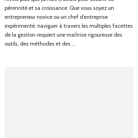
astu
pérennité et sa croissance. Que vous soyez un
pour
gérer
entrepreneur novice ou un chef d’entreprise
effi
expérimenté, naviguer à travers les multiples facettes
votre
entre
de la gestion requiert une maîtrise rigoureuse des
outils, des méthodes et des …