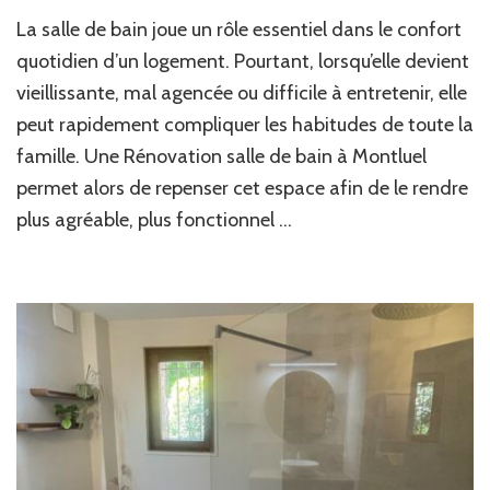
Comment
La salle de bain joue un rôle essentiel dans le confort
une
Rénovation
quotidien d’un logement. Pourtant, lorsqu’elle devient
salle
vieillissante, mal agencée ou difficile à entretenir, elle
de
peut rapidement compliquer les habitudes de toute la
bain
à
famille. Une Rénovation salle de bain à Montluel
Montluel
permet alors de repenser cet espace afin de le rendre
peut-
elle
plus agréable, plus fonctionnel …
améliorer
le
confort
et
la
valeur
de
votre
habitation
?