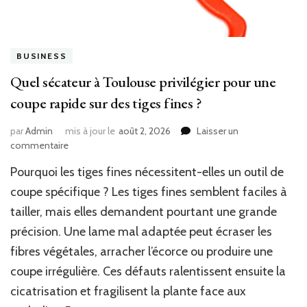
BUSINESS
Quel sécateur à Toulouse privilégier pour une
coupe rapide sur des tiges fines ?
par
Admin
mis à jour le
août 2, 2026
Laisser un
sur
commentaire
Quel
Pourquoi les tiges fines nécessitent-elles un outil de
sécateur
à
coupe spécifique ? Les tiges fines semblent faciles à
Toulouse
tailler, mais elles demandent pourtant une grande
privilégier
précision. Une lame mal adaptée peut écraser les
pour
une
fibres végétales, arracher l’écorce ou produire une
coupe
coupe irrégulière. Ces défauts ralentissent ensuite la
rapide
sur
cicatrisation et fragilisent la plante face aux
des