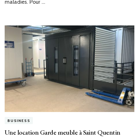
maladies. Pour …
tiges
fines
?
BUSINESS
Une location Garde meuble à Saint Quentin