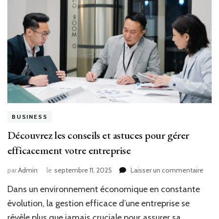
BUSINESS
Découvrez les conseils et astuces pour gérer
efficacement votre entreprise
sur
par
Admin
le
septembre 11, 2025
Laisser un commentaire
Déco
Dans un environnement économique en constante
les
conse
évolution, la gestion efficace d’une entreprise se
et
révèle plus que jamais cruciale pour assurer sa