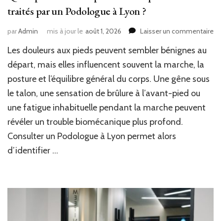
traités par un Podologue à Lyon ?
su
par
Admin
mis à jour le
août 1, 2026
Laisser un commentaire
Qu
Les douleurs aux pieds peuvent sembler bénignes au
pr
de
départ, mais elles influencent souvent la marche, la
pi
posture et l’équilibre général du corps. Une gêne sous
so
le talon, une sensation de brûlure à l’avant-pied ou
le
pl
une fatigue inhabituelle pendant la marche peuvent
so
révéler un trouble biomécanique plus profond.
tr
pa
Consulter un Podologue à Lyon permet alors
un
d’identifier …
Po
à
Ly
?