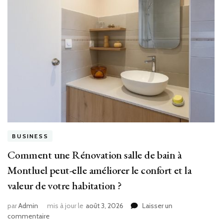
BUSINESS
Comment une Rénovation salle de bain à
Montluel peut-elle améliorer le confort et la
valeur de votre habitation ?
par
Admin
mis à jour le
août 3, 2026
Laisser un
sur
commentaire