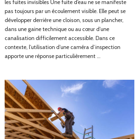
le
les fuites invisibles Une fuite d’eau ne se manifeste
av
pas toujours par un écoulement visible. Elle peut se
d’
développer derrière une cloison, sous un plancher,
re
de
dans une gaine technique ou au cœur d’une
fu
canalisation difficilement accessible. Dans ce
à
Ly
contexte, l’utilisation d’une caméra d’inspection
ré
apporte une réponse particulièrement …
av
un
ca
d’
?