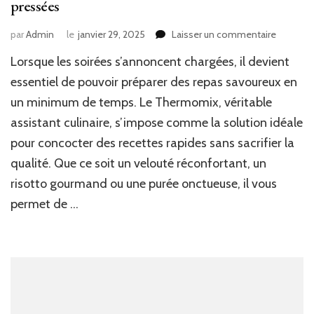
pressées
sur
par
Admin
le
janvier 29, 2025
Laisser un commentaire
Recette
Lorsque les soirées s’annoncent chargées, il devient
rapides
au
essentiel de pouvoir préparer des repas savoureux en
thermom
un minimum de temps. Le Thermomix, véritable
pour
assistant culinaire, s’impose comme la solution idéale
les
soirées
pour concocter des recettes rapides sans sacrifier la
pressée
qualité. Que ce soit un velouté réconfortant, un
risotto gourmand ou une purée onctueuse, il vous
permet de …