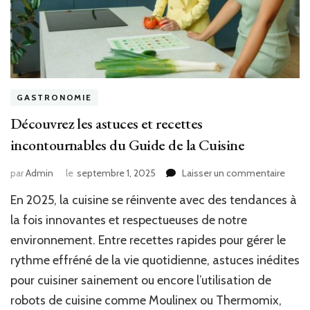
GASTRONOMIE
Découvrez les astuces et recettes
incontournables du Guide de la Cuisine
sur
par
Admin
le
septembre 1, 2025
Laisser un commentaire
Déco
En 2025, la cuisine se réinvente avec des tendances à
les
astuc
la fois innovantes et respectueuses de notre
et
environnement. Entre recettes rapides pour gérer le
recet
rythme effréné de la vie quotidienne, astuces inédites
incon
du
pour cuisiner sainement ou encore l’utilisation de
Guide
robots de cuisine comme Moulinex ou Thermomix,
de