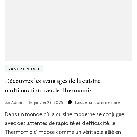
GASTRONOMIE
Découvrez les avantages de la cuisine
multifonction avec le Thermomix
sur
par
Admin
le
janvier 29, 2025
Laisser un commentaire
Découvr
Dans un monde où la cuisine moderne se conjugue
les
avantag
avec des attentes de rapidité et d’efficacité, le
de
Thermomix s’impose comme un véritable allié en
la