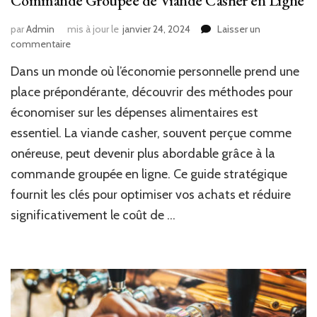
Commande Groupée de Viande Casher en Ligne
par
Admin
mis à jour le
janvier 24, 2024
Laisser un
sur
commentaire
Maximisez
Dans un monde où l’économie personnelle prend une
Vos
Économies
place prépondérante, découvrir des méthodes pour
sur
économiser sur les dépenses alimentaires est
les
essentiel. La viande casher, souvent perçue comme
Produits
Alimentaires:
onéreuse, peut devenir plus abordable grâce à la
Guide
commande groupée en ligne. Ce guide stratégique
Stratégique
pour
fournit les clés pour optimiser vos achats et réduire
la
significativement le coût de …
Commande
Groupée
de
Viande
Casher
en
Ligne