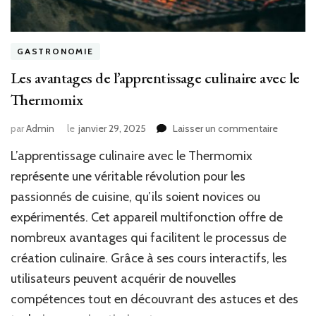
GASTRONOMIE
Les avantages de l’apprentissage culinaire avec le
Thermomix
sur
par
Admin
le
janvier 29, 2025
Laisser un commentaire
Les
L’apprentissage culinaire avec le Thermomix
avantag
de
représente une véritable révolution pour les
l’appren
passionnés de cuisine, qu’ils soient novices ou
culinaire
expérimentés. Cet appareil multifonction offre de
avec
le
nombreux avantages qui facilitent le processus de
Thermo
création culinaire. Grâce à ses cours interactifs, les
utilisateurs peuvent acquérir de nouvelles
compétences tout en découvrant des astuces et des