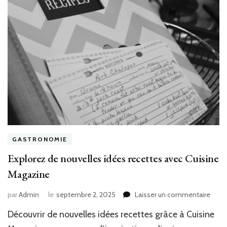
GASTRONOMIE
Explorez de nouvelles idées recettes avec Cuisine
Magazine
sur
par
Admin
le
septembre 2, 2025
Laisser un commentaire
Explo
Découvrir de nouvelles idées recettes grâce à Cuisine
de
nouve