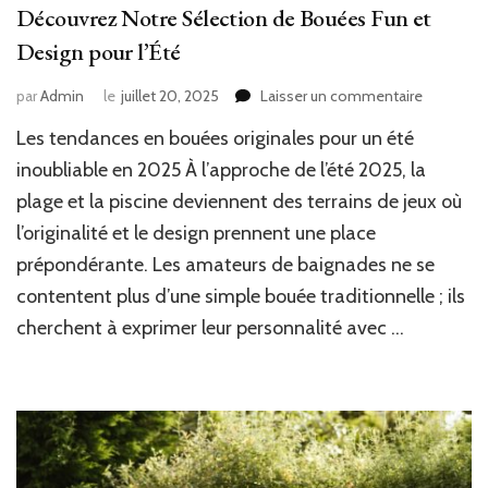
Découvrez Notre Sélection de Bouées Fun et
Design pour l’Été
sur
par
Admin
le
juillet 20, 2025
Laisser un commentaire
Découvre
Les tendances en bouées originales pour un été
Notre
Sélection
inoubliable en 2025 À l’approche de l’été 2025, la
de
plage et la piscine deviennent des terrains de jeux où
Bouées
l’originalité et le design prennent une place
Fun
et
prépondérante. Les amateurs de baignades ne se
Design
contentent plus d’une simple bouée traditionnelle ; ils
pour
l’Été
cherchent à exprimer leur personnalité avec …