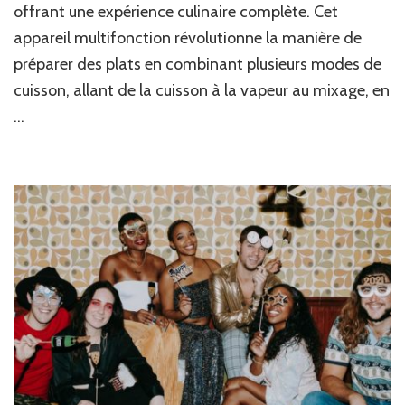
offrant une expérience culinaire complète. Cet
cuisine
multifon
appareil multifonction révolutionne la manière de
avec
préparer des plats en combinant plusieurs modes de
le
Thermo
cuisson, allant de la cuisson à la vapeur au mixage, en
…