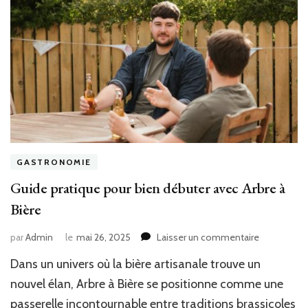
GASTRONOMIE
Guide pratique pour bien débuter avec Arbre à
Bière
sur
par
Admin
le
mai 26, 2025
Laisser un commentaire
Guide
Dans un univers où la bière artisanale trouve un
pratique
pour
nouvel élan, Arbre à Bière se positionne comme une
bien
passerelle incontournable entre traditions brassicoles