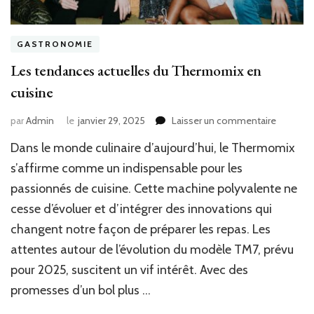
GASTRONOMIE
Les tendances actuelles du Thermomix en
cuisine
sur
par
Admin
le
janvier 29, 2025
Laisser un commentaire
Les
Dans le monde culinaire d’aujourd’hui, le Thermomix
tendanc
actuelles
s’affirme comme un indispensable pour les
du
passionnés de cuisine. Cette machine polyvalente ne
Thermo
cesse d’évoluer et d’intégrer des innovations qui
en
cuisine
changent notre façon de préparer les repas. Les
attentes autour de l’évolution du modèle TM7, prévu
pour 2025, suscitent un vif intérêt. Avec des
promesses d’un bol plus …