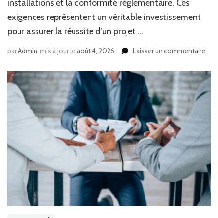
installations et la conformité réglementaire. Ces
exigences représentent un véritable investissement
pour assurer la réussite d’un projet …
sur
par
Admin
mis à jour le
août 4, 2026
Laisser un commentaire
Que
ava
offr
les
nor
cons
cour
de
pad
?