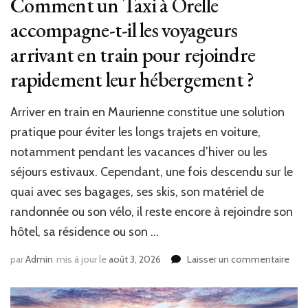
Comment un Taxi à Orelle
accompagne-t-il les voyageurs
arrivant en train pour rejoindre
rapidement leur hébergement ?
Arriver en train en Maurienne constitue une solution
pratique pour éviter les longs trajets en voiture,
notamment pendant les vacances d’hiver ou les
séjours estivaux. Cependant, une fois descendu sur le
quai avec ses bagages, ses skis, son matériel de
randonnée ou son vélo, il reste encore à rejoindre son
hôtel, sa résidence ou son …
sur
par
Admin
mis à jour le
août 3, 2026
Laisser un commentaire
Com
un
Taxi