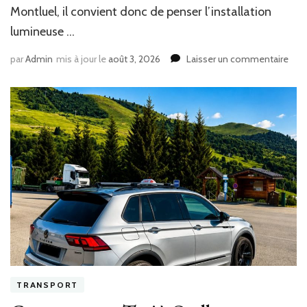
Montluel, il convient donc de penser l’installation
lumineuse …
sur
par
Admin
mis à jour le
août 3, 2026
Laisser un commentaire
Que
écla
insta
pour
réus
une
Rén
salle
de
bain
à
Mont
mod
?
TRANSPORT