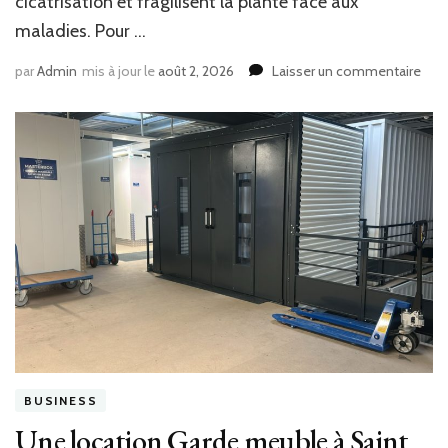
cicatrisation et fragilisent la plante face aux
maladies. Pour …
sur
par
Admin
mis à jour le
août 2, 2026
Laisser un commentaire
Que
séca
à
Tou
privi
pour
une
cou
rapi
sur
des
tige
fine
?
BUSINESS
Une location Garde meuble à Saint