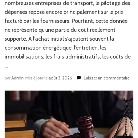
nombreuses entreprises de transport, le pilotage des
dépenses repose encore principalement sur le prix
facturé par les fournisseurs. Pourtant, cette donnée
ne représente qu’une partie du coût réellement
supporté. À l’achat initial s’ajoutent souvent la
consommation énergétique, l’entretien, les
immobilisations, les frais administratifs, les coûts de
…
sur
par
Admin
mis à jour le
août 3, 2026
Laisser un commentaire
Com
le
TC
Acha
aide
t-
il
à
stru