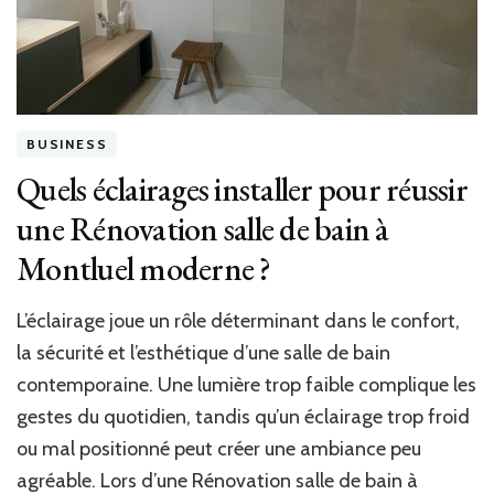
elle
amél
le
conf
et
la
BUSINESS
vale
de
Quels éclairages installer pour réussir
votr
une Rénovation salle de bain à
habi
?
Montluel moderne ?
L’éclairage joue un rôle déterminant dans le confort,
la sécurité et l’esthétique d’une salle de bain
contemporaine. Une lumière trop faible complique les
gestes du quotidien, tandis qu’un éclairage trop froid
ou mal positionné peut créer une ambiance peu
agréable. Lors d’une Rénovation salle de bain à