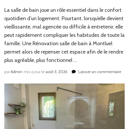
La salle de bain joue un rôle essentiel dans le confort
quotidien d’un logement. Pourtant, lorsqu’elle devient
vieillissante, mal agencée ou difficile à entretenir, elle
peut rapidement compliquer les habitudes de toute la
famille. Une Rénovation salle de bain à Montluel
permet alors de repenser cet espace afin de le rendre
plus agréable, plus fonctionnel …
sur
par
Admin
mis à jour le
août 3, 2026
Laisser un commentaire
Com
une
Rén
salle
de
bain
à
Mont
peut