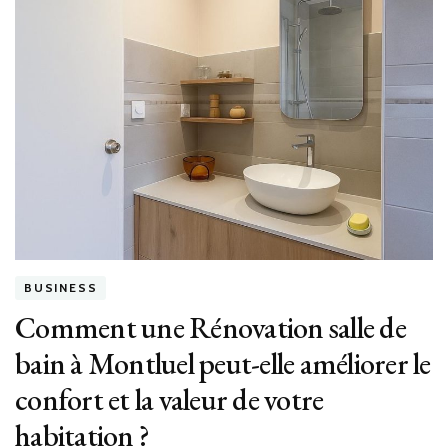
rap
en
cas
de
litig
cons
à
Lau
peut
il
amél
vos
cha
BUSINESS
de
suc
Comment une Rénovation salle de
?
bain à Montluel peut-elle améliorer le
confort et la valeur de votre
habitation ?