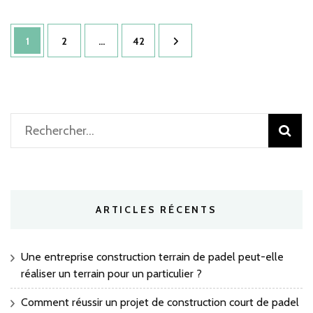
Gar
meu
Pagination
à
Page
Page
Page
1
2
…
42
Sain
des
Que
publications
Falla
peut
elle
servi
Rechercher :
de
solu
temp
lors
d’un
dépa
ARTICLES RÉCENTS
à
l’étr
?
Une entreprise construction terrain de padel peut-elle
réaliser un terrain pour un particulier ?
Comment réussir un projet de construction court de padel