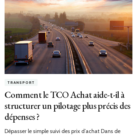
à
Orel
acc
t-
il
les
voya
arri
en
train
pour
rejo
rap
TRANSPORT
leur
Comment le TCO Achat aide-t-il à
héb
?
structurer un pilotage plus précis des
dépenses ?
Dépasser le simple suivi des prix d’achat Dans de