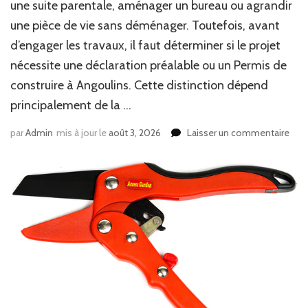
une suite parentale, aménager un bureau ou agrandir
inte
?
une pièce de vie sans déménager. Toutefois, avant
d’engager les travaux, il faut déterminer si le projet
nécessite une déclaration préalable ou un Permis de
construire à Angoulins. Cette distinction dépend
principalement de la …
sur
par
Admin
mis à jour le
août 3, 2026
Laisser un commentaire
Peut
on
cons
une
exte
ave
un
Per
de
cons
à
Ango