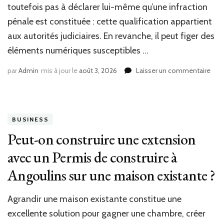
toutefois pas à déclarer lui-même qu’une infraction
pénale est constituée : cette qualification appartient
aux autorités judiciaires. En revanche, il peut figer des
éléments numériques susceptibles …
sur
par
Admin
mis à jour le
août 3, 2026
Laisser un commentaire
Un
Huis
de
just
BUSINESS
peut
il
Peut-on construire une extension
inte
avec un Permis de construire à
pour
cons
Angoulins sur une maison existante ?
une
infr
sur
Agrandir une maison existante constitue une
un
excellente solution pour gagner une chambre, créer
site