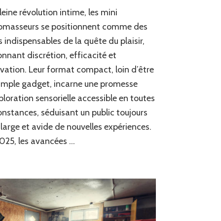
Tout
leine révolution intime, les mini
savoir
sur
romasseurs se positionnent comme des
les
és indispensables de la quête du plaisir,
mini
onnant discrétion, efficacité et
vibromasseurs
:
vation. Leur format compact, loin d’être
conseils
imple gadget, incarne une promesse
et
nouveautés
ploration sensorielle accessible en toutes
onstances, séduisant un public toujours
 large et avide de nouvelles expériences.
025, les avancées …