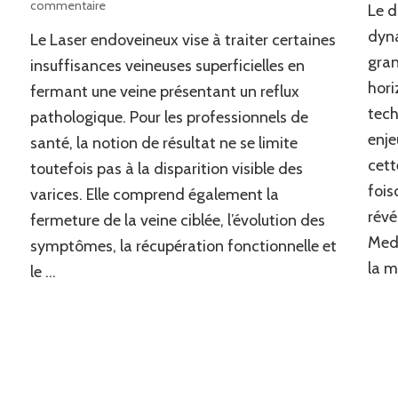
sur
commentaire
Le d
Quels
dyna
Le Laser endoveineux vise à traiter certaines
résultats
peut-
gran
insuffisances veineuses superficielles en
on
hori
fermant une veine présentant un reflux
attendre
tech
pathologique. Pour les professionnels de
d’un
traitement
enje
santé, la notion de résultat ne se limite
par
cett
toutefois pas à la disparition visible des
Laser
fois
endoveineux
varices. Elle comprend également la
?
révé
fermeture de la veine ciblée, l’évolution des
MedT
symptômes, la récupération fonctionnelle et
la m
le …