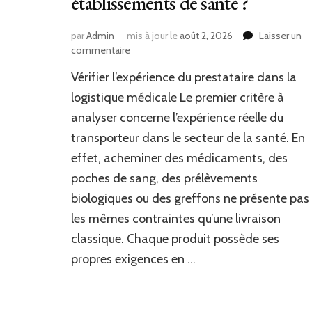
établissements de santé ?
par
Admin
mis à jour le
août 2, 2026
Laisser un
sur
commentaire
Quels
Vérifier l’expérience du prestataire dans la
critères
permettent
logistique médicale Le premier critère à
de
analyser concerne l’expérience réelle du
choisir
transporteur dans le secteur de la santé. En
un
prestataire
effet, acheminer des médicaments, des
fiable
poches de sang, des prélèvements
en
transport
biologiques ou des greffons ne présente pas
produit
les mêmes contraintes qu’une livraison
pharmaceutique
classique. Chaque produit possède ses
pour
les
propres exigences en …
établissements
de
santé