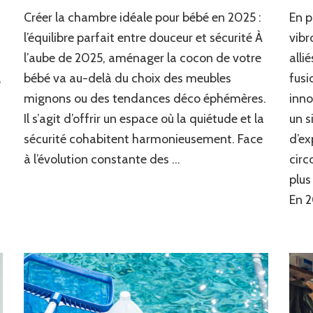
Assurer
Créer la chambre idéale pour bébé en 2025 :
En p
confort
et
l’équilibre parfait entre douceur et sécurité À
vib
protection
s
l’aube de 2025, aménager la cocon de votre
alli
pour
,
bébé va au-delà du choix des meubles
fusi
bébé
:
mignons ou des tendances déco éphémères.
inno
conseils
Il s’agit d’offrir un espace où la quiétude et la
un s
pour
allier
sécurité cohabitent harmonieusement. Face
d’ex
douceur
à l’évolution constante des …
circ
et
plus
sécurité
En 2