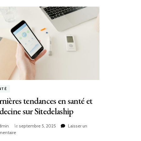
NTÉ
nières tendances en santé et
ecine sur Sitedelaship
dmin
le
septembre 5, 2025
Laisser un
sur
entaire
Dernières