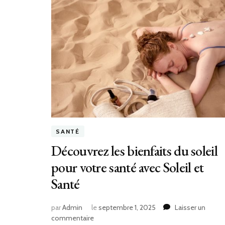
?
SANTÉ
Découvrez les bienfaits du soleil
pour votre santé avec Soleil et
Santé
par
Admin
le
septembre 1, 2025
Laisser un
sur
commentaire