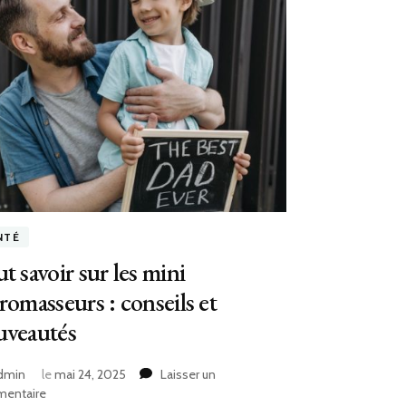
NTÉ
t savoir sur les mini
romasseurs : conseils et
uveautés
dmin
le
mai 24, 2025
Laisser un
sur
entaire