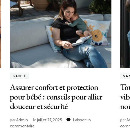
SANTÉ
SA
Assurer confort et protection
Tou
pour bébé : conseils pour allier
vib
douceur et sécurité
no
par
Admin
le
juillet 27, 2025
Laisser un
par
A
sur
commentaire
comm