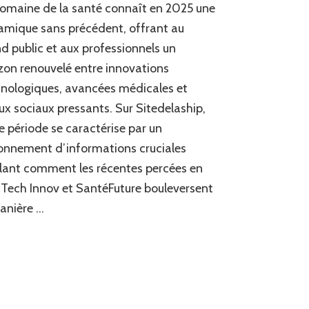
omaine de la santé connaît en 2025 une
tendances
en
mique sans précédent, offrant au
santé
d public et aux professionnels un
et
zon renouvelé entre innovations
médecine
sur
nologiques, avancées médicales et
Sitedelaship
ux sociaux pressants. Sur Sitedelaship,
e période se caractérise par un
onnement d’informations cruciales
lant comment les récentes percées en
ech Innov et SantéFuture bouleversent
anière …