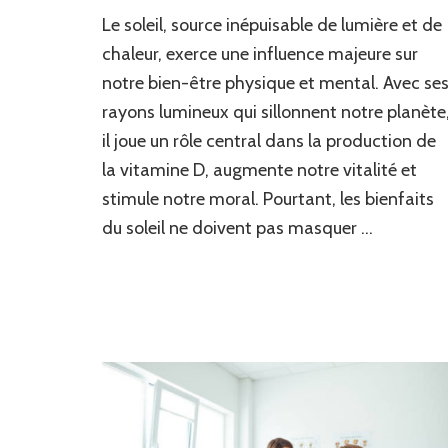
Découvrez
Le soleil, source inépuisable de lumière et de
les
bienfaits
chaleur, exerce une influence majeure sur
du
notre bien-être physique et mental. Avec se
soleil
rayons lumineux qui sillonnent notre planète
pour
votre
il joue un rôle central dans la production de
santé
la vitamine D, augmente notre vitalité et
avec
Soleil
stimule notre moral. Pourtant, les bienfaits
et
du soleil ne doivent pas masquer …
Santé