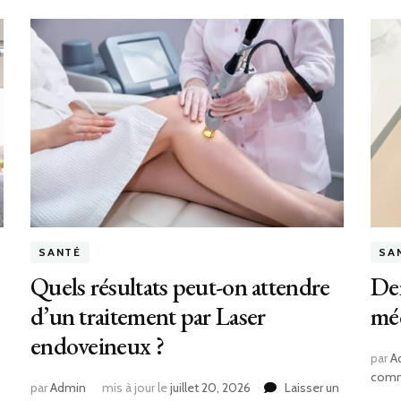
SANTÉ
SA
Quels résultats peut-on attendre
Der
d’un traitement par Laser
méd
endoveineux ?
par
A
comm
par
Admin
mis à jour le
juillet 20, 2026
Laisser un