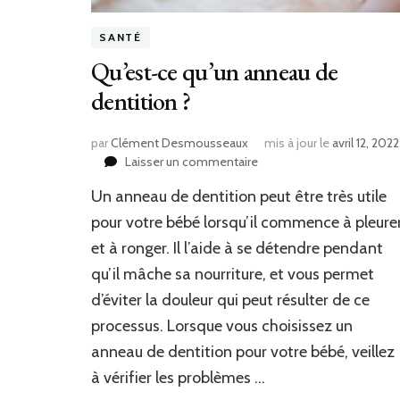
SANTÉ
Qu’est-ce qu’un anneau de
dentition ?
par
Clément Desmousseaux
mis à jour le
avril 12, 2022
sur
Laisser un commentaire
Qu’est-
Un anneau de dentition peut être très utile
ce
qu’un
pour votre bébé lorsqu’il commence à pleure
anneau
et à ronger. Il l’aide à se détendre pendant
de
qu’il mâche sa nourriture, et vous permet
dentition
?
d’éviter la douleur qui peut résulter de ce
processus. Lorsque vous choisissez un
anneau de dentition pour votre bébé, veillez
à vérifier les problèmes …