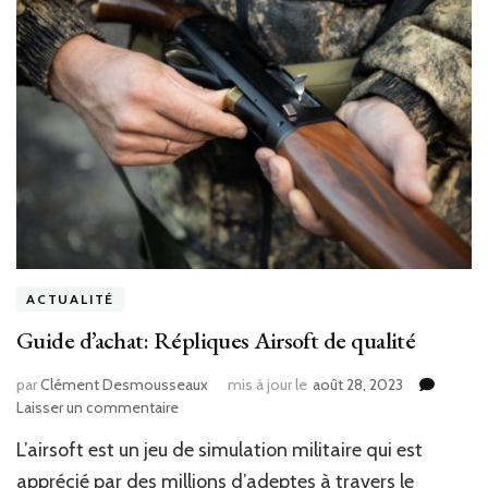
ACTUALITÉ
Guide d’achat: Répliques Airsoft de qualité
par
Clément Desmousseaux
mis à jour le
août 28, 2023
sur
Laisser un commentaire
Guide
L’airsoft est un jeu de simulation militaire qui est
d’achat:
Répliques
apprécié par des millions d’adeptes à travers le