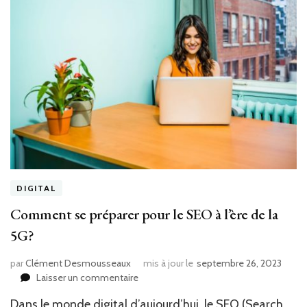
DIGITAL
Comment se préparer pour le SEO à l’ère de la
5G?
par
Clément Desmousseaux
mis à jour le
septembre 26, 2023
sur
Laisser un commentaire
Comment
Dans le monde digital d’aujourd’hui, le SEO (Search
se