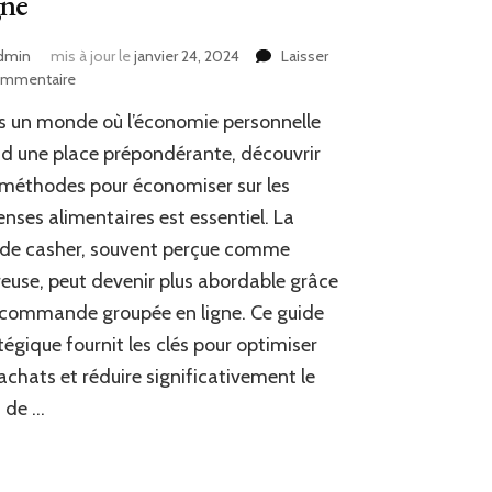
gne
dmin
mis à jour le
janvier 24, 2024
Laisser
sur
ommentaire
Maximisez
 un monde où l’économie personnelle
Vos
Économies
d une place prépondérante, découvrir
sur
méthodes pour économiser sur les
les
nses alimentaires est essentiel. La
Produits
Alimentaires:
nde casher, souvent perçue comme
Guide
euse, peut devenir plus abordable grâce
Stratégique
pour
 commande groupée en ligne. Ce guide
la
tégique fournit les clés pour optimiser
Commande
achats et réduire significativement le
Groupée
de
 de …
Viande
Casher
en