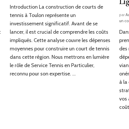
Li
Introduction La construction de courts de
tennis à Toulon représente un
par
A
un c
investissement significatif. Avant de se
c
lancer, il est crucial de comprendre les coûts
Dans
impliqués. Cette analyse couvre les dépenses
pren
moyennes pour construire un court de tennis
des 
dans cette région. Nous mettrons en lumière
dépe
le rôle de Service Tennis en Particulier,
via
reconnu pour son expertise. …
onér
à la
stra
vos 
coût