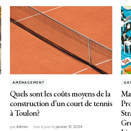
AMÉNAGEMENT
GA
Quels sont les coûts moyens de la
Max
construction d’un court de tennis
Pro
à Toulon?
St
Gr
par
Admin
mis à jour le
janvier 31, 2024