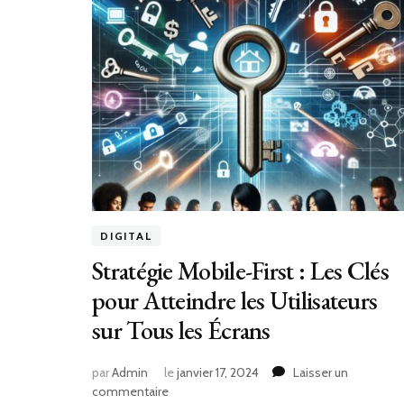
DIGITAL
Stratégie Mobile-First : Les Clés
pour Atteindre les Utilisateurs
sur Tous les Écrans
par
Admin
le
janvier 17, 2024
Laisser un
sur
commentaire