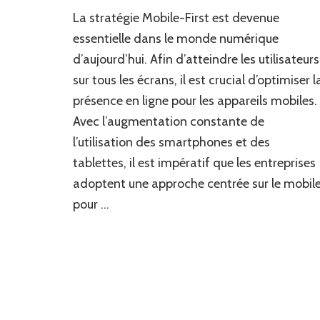
Stratégie
La stratégie Mobile-First est devenue
Mobile-
First
essentielle dans le monde numérique
:
d’aujourd’hui. Afin d’atteindre les utilisateurs
Les
sur tous les écrans, il est crucial d’optimiser l
Clés
pour
présence en ligne pour les appareils mobiles.
Atteindre
Avec l’augmentation constante de
les
Utilisateurs
l’utilisation des smartphones et des
sur
tablettes, il est impératif que les entreprises
Tous
adoptent une approche centrée sur le mobil
les
Écrans
pour …