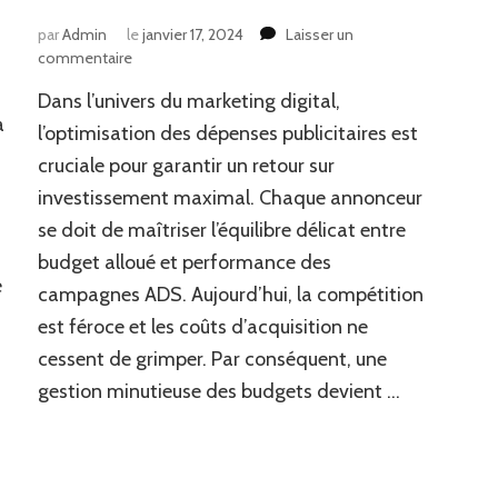
par
Admin
le
janvier 17, 2024
Laisser un
sur
commentaire
Optimisation
Dans l’univers du marketing digital,
des
a
Dépenses
l’optimisation des dépenses publicitaires est
Publicitaires
cruciale pour garantir un retour sur
:
investissement maximal. Chaque annonceur
Maîtriser
l’Art
se doit de maîtriser l’équilibre délicat entre
de
budget alloué et performance des
l’Équilibre
e
entre
campagnes ADS. Aujourd’hui, la compétition
Budget
est féroce et les coûts d’acquisition ne
et
cessent de grimper. Par conséquent, une
Performance
des
gestion minutieuse des budgets devient …
Campagnes
ADS