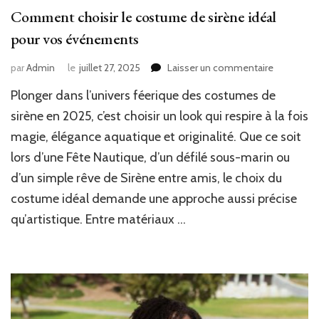
Comment choisir le costume de sirène idéal
pour vos événements
sur
par
Admin
le
juillet 27, 2025
Laisser un commentaire
Comment
Plonger dans l’univers féerique des costumes de
choisir
le
sirène en 2025, c’est choisir un look qui respire à la fois
costume
magie, élégance aquatique et originalité. Que ce soit
de
lors d’une Fête Nautique, d’un défilé sous-marin ou
sirène
idéal
d’un simple rêve de Sirène entre amis, le choix du
pour
costume idéal demande une approche aussi précise
vos
événemen
qu’artistique. Entre matériaux …