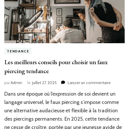
TENDANCE
Les meilleurs conseils pour choisir un faux
piercing tendance
sur
par
Admin
le
juillet 27, 2025
Laisser un commentaire
Les
Dans une époque où l’expression de soi devient un
meilleurs
conseils
langage universel, le faux piercing s’impose comme
pour
une alternative audacieuse et flexible à la tradition
choisir
des piercings permanents. En 2025, cette tendance
un
faux
ne cesse de croître, portée par une jeunesse avide de