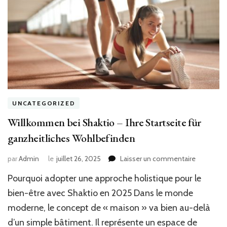
UNCATEGORIZED
Willkommen bei Shaktio – Ihre Startseite für
ganzheitliches Wohlbefinden
sur
par
Admin
le
juillet 26, 2025
Laisser un commentaire
Willkom
Pourquoi adopter une approche holistique pour le
bei
Shaktio
bien-être avec Shaktio en 2025 Dans le monde
–
moderne, le concept de « maison » va bien au-delà
Ihre
d’un simple bâtiment. Il représente un espace de
Startseite