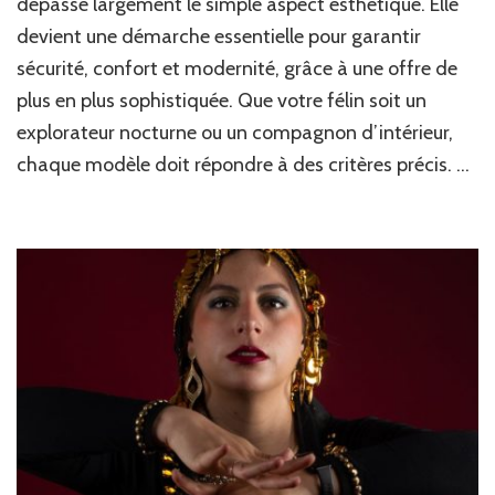
dépasse largement le simple aspect esthétique. Elle
collier
devient une démarche essentielle pour garantir
parfait
sécurité, confort et modernité, grâce à une offre de
pour
votre
plus en plus sophistiquée. Que votre félin soit un
chat
explorateur nocturne ou un compagnon d’intérieur,
:
conseils
chaque modèle doit répondre à des critères précis. …
et
astuces