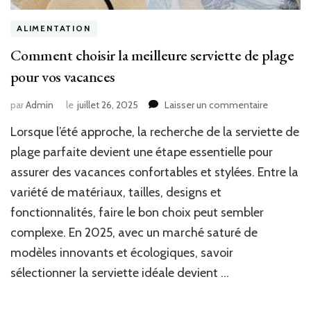
ALIMENTATION
Comment choisir la meilleure serviette de plage
pour vos vacances
sur
par
Admin
le
juillet 26, 2025
Laisser un commentaire
Commen
Lorsque l’été approche, la recherche de la serviette de
choisir
la
plage parfaite devient une étape essentielle pour
meilleure
assurer des vacances confortables et stylées. Entre la
serviette
variété de matériaux, tailles, designs et
de
plage
fonctionnalités, faire le bon choix peut sembler
pour
complexe. En 2025, avec un marché saturé de
vos
vacances
modèles innovants et écologiques, savoir
sélectionner la serviette idéale devient …