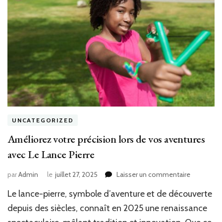
UNCATEGORIZED
Améliorez votre précision lors de vos aventures
avec Le Lance Pierre
sur
par
Admin
le
juillet 27, 2025
Laisser un commentaire
Améliorez
Le lance-pierre, symbole d’aventure et de découverte
votre
précision
depuis des siècles, connaît en 2025 une renaissance
lors