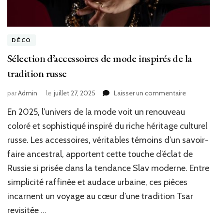
DÉCO
Sélection d’accessoires de mode inspirés de la
tradition russe
sur
par
Admin
le
juillet 27, 2025
Laisser un commentaire
Sélection
En 2025, l’univers de la mode voit un renouveau
d’accessoi
de
coloré et sophistiqué inspiré du riche héritage culturel
mode
russe. Les accessoires, véritables témoins d’un savoir-
inspirés
faire ancestral, apportent cette touche d’éclat de
de
la
Russie si prisée dans la tendance Slav moderne. Entre
tradition
simplicité raffinée et audace urbaine, ces pièces
russe
incarnent un voyage au cœur d’une tradition Tsar
revisitée …