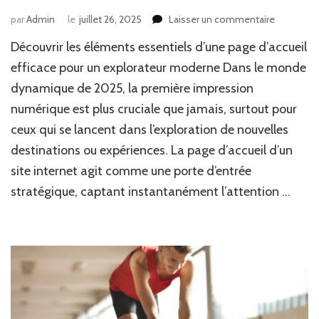
sur
par
Admin
le
juillet 26, 2025
Laisser un commentaire
Explora
Découvrir les éléments essentiels d’une page d’accueil
las
principale
efficace pour un explorateur moderne Dans le monde
caracterís
dynamique de 2025, la première impression
de
numérique est plus cruciale que jamais, surtout pour
nuestra
página
ceux qui se lancent dans l’exploration de nouvelles
de
destinations ou expériences. La page d’accueil d’un
inicio
site internet agit comme une porte d’entrée
stratégique, captant instantanément l’attention …