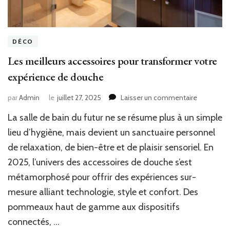
DÉCO
Les meilleurs accessoires pour transformer votre
expérience de douche
sur
par
Admin
le
juillet 27, 2025
Laisser un commentaire
Les
La salle de bain du futur ne se résume plus à un simple
meilleurs
accessoir
lieu d’hygiène, mais devient un sanctuaire personnel
pour
de relaxation, de bien-être et de plaisir sensoriel. En
transform
2025, l’univers des accessoires de douche s’est
votre
expérienc
métamorphosé pour offrir des expériences sur-
de
mesure alliant technologie, style et confort. Des
douche
pommeaux haut de gamme aux dispositifs
connectés, …