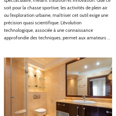
spectaculaire, mêlant tradition et innovation. Que ce
de
soit pour la chasse sportive, les activités de plein air
vos
aventures
ou l’exploration urbaine, maîtriser cet outil exige une
avec
précision quasi scientifique. L’évolution
Le
Lance
technologique, associée à une connaissance
Pierre
approfondie des techniques, permet aux amateurs …