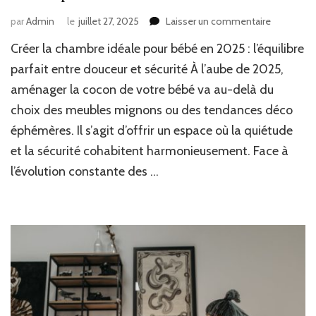
sur
par
Admin
le
juillet 27, 2025
Laisser un commentaire
Assurer
Créer la chambre idéale pour bébé en 2025 : l’équilibre
confort
et
parfait entre douceur et sécurité À l’aube de 2025,
protectio
aménager la cocon de votre bébé va au-delà du
pour
choix des meubles mignons ou des tendances déco
bébé
:
éphémères. Il s’agit d’offrir un espace où la quiétude
conseils
et la sécurité cohabitent harmonieusement. Face à
pour
allier
l’évolution constante des …
douceur
et
sécurité