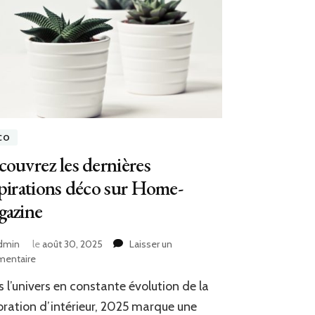
CO
ouvrez les dernières
pirations déco sur Home-
gazine
dmin
le
août 30, 2025
Laisser un
sur
entaire
Découvrez
 l’univers en constante évolution de la
les
dernières
ration d’intérieur, 2025 marque une