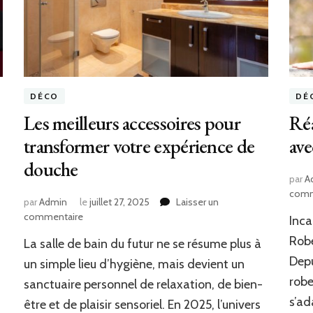
DÉCO
DÉ
Les meilleurs accessoires pour
Réa
transformer votre expérience de
ave
douche
par
A
comm
par
Admin
le
juillet 27, 2025
Laisser un
sur
commentaire
Inca
Les
Robe
La salle de bain du futur ne se résume plus à
meilleurs
accessoires
Depu
un simple lieu d’hygiène, mais devient un
pour
robe
sanctuaire personnel de relaxation, de bien-
transformer
s’ad
être et de plaisir sensoriel. En 2025, l’univers
votre