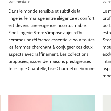
sur
commentaire
comm
Découvrez
Dans le monde sensible et subtil de la
Le m
l’univers
raffiné
lingerie, le mariage entre élégance et confort
pro
de
est devenu une exigence incontournable.
port
Fine
Fine Lingerie Store s’impose aujourd’hui
esth
Lingerie
Store
comme une référence essentielle pour toutes
Ston
:
les femmes cherchant à conjuguer ces deux
mouv
élégance
et
aspects avec raffinement. Les collections
excl
confort
proposées, issues de maisons prestigieuses
inti
telles que Chantelle, Lise Charmel ou Simone
asp
…
mode