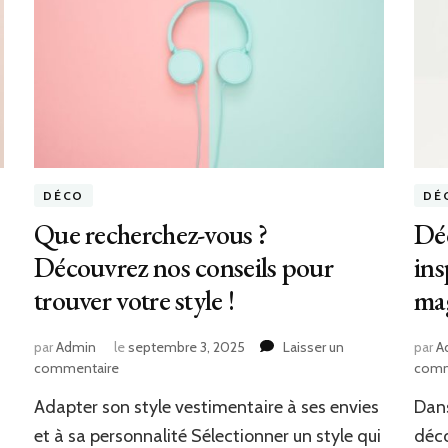
DÉCO
DÉ
Que recherchez-vous ?
Déc
Découvrez nos conseils pour
ins
trouver votre style !
ma
par
Admin
le
septembre 3, 2025
Laisser un
par
A
sur
commentaire
comm
Que
Adapter son style vestimentaire à ses envies
Dans
recherchez-
vous
ù
et à sa personnalité Sélectionner un style qui
déco