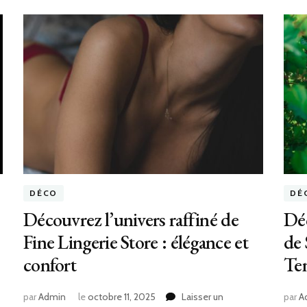
DÉCO
DÉ
Découvrez l’univers raffiné de
Dé
Fine Lingerie Store : élégance et
de 
confort
Te
par
Admin
le
octobre 11, 2025
Laisser un
par
A