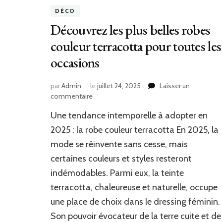
DÉCO
Découvrez les plus belles robes
couleur terracotta pour toutes les
occasions
par
Admin
le
juillet 24, 2025
Laisser un
sur
commentaire
Découvrez
Une tendance intemporelle à adopter en
les
plus
2025 : la robe couleur terracotta En 2025, la
belles
mode se réinvente sans cesse, mais
robes
certaines couleurs et styles resteront
couleur
terracotta
indémodables. Parmi eux, la teinte
pour
terracotta, chaleureuse et naturelle, occupe
toutes
les
une place de choix dans le dressing féminin.
occasions
Son pouvoir évocateur de la terre cuite et de