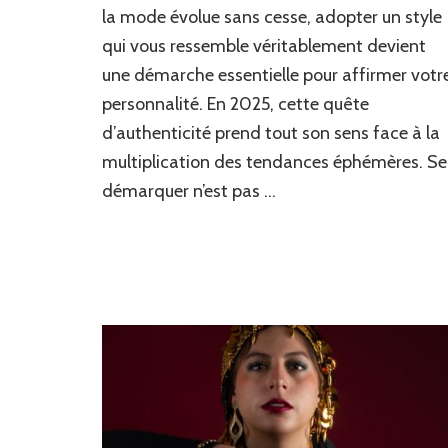
pour
la mode évolue sans cesse, adopter un style
Adopter
qui vous ressemble véritablement devient
un
Style
une démarche essentielle pour affirmer votr
Unique
personnalité. En 2025, cette quête
avec
Guide
d’authenticité prend tout son sens face à la
Mode
multiplication des tendances éphémères. Se
démarquer n’est pas …