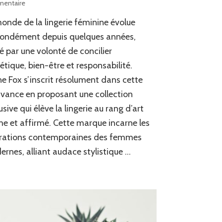
sur
entaire
Découvrez
onde de la lingerie féminine évolue
l’Univers
Audacieux
fondément depuis quelques années,
de
é par une volonté de concilier
Stone
étique, bien-être et responsabilité.
Fox
:
e Fox s’inscrit résolument dans cette
Lingerie
ance en proposant une collection
Éthique
et
usive qui élève la lingerie au rang d’art
Tendance
me et affirmé. Cette marque incarne les
irations contemporaines des femmes
rnes, alliant audace stylistique …