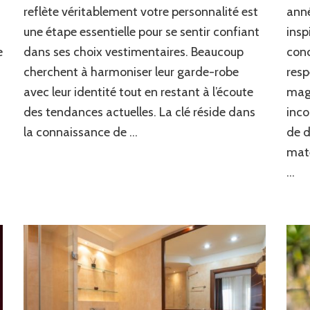
?
reflète véritablement votre personnalité est
anné
Découvrez
une étape essentielle pour se sentir confiant
insp
nos
conseils
e
dans ses choix vestimentaires. Beaucoup
conc
pour
cherchent à harmoniser leur garde-robe
resp
trouver
votre
avec leur identité tout en restant à l’écoute
mag
style
des tendances actuelles. La clé réside dans
inco
!
la connaissance de …
de d
maté
…