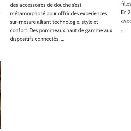
expérience
fill
des accessoires de douche s’est
de
e
En 2
métamorphosé pour offrir des expériences
douche
avec
sur-mesure alliant technologie, style et
…
confort. Des pommeaux haut de gamme aux
dispositifs connectés, …