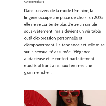
sur
commentaire
Découvrez
Dans l’univers de la mode féminine, la
la
collection
lingerie occupe une place de choix. En 2025,
sensuelle
elle ne se contente plus d’être un simple
de
sous-vêtement, mais devient un véritable
lingeries
tendance
outil d’expression personnelle et
pour
d’empowerment. La tendance actuelle mise
femmes
sur la sensualité assumée, l’élégance
audacieuse et le confort parfaitement
étudié, offrant ainsi aux femmes une
gamme riche …