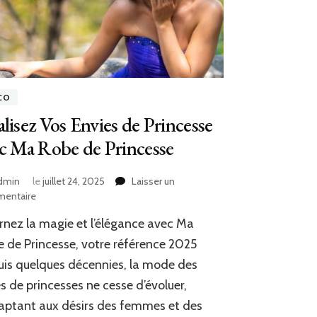
CO
lisez Vos Envies de Princesse
c Ma Robe de Princesse
dmin
le
juillet 24, 2025
Laisser un
sur
entaire
Réalisez
rnez la magie et l’élégance avec Ma
Vos
Envies
 de Princesse, votre référence 2025
de
is quelques décennies, la mode des
Princesse
s de princesses ne cesse d’évoluer,
avec
Ma
aptant aux désirs des femmes et des
Robe