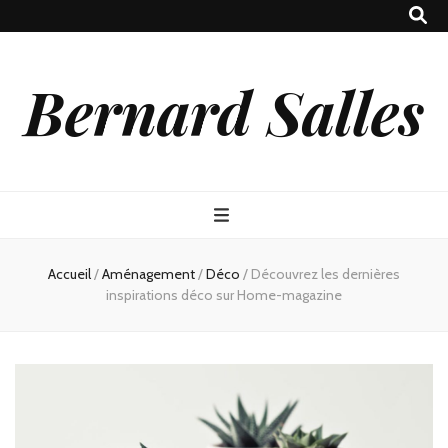
Bernard Salles
Accueil
/
Aménagement
/
Déco
/
Découvrez les dernières
inspirations déco sur Home-magazine