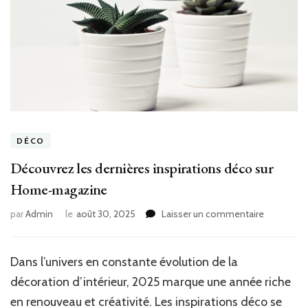
DÉCO
Découvrez les dernières inspirations déco sur
Home-magazine
sur
par
Admin
le
août 30, 2025
Laisser un commentaire
Découvre
les
dernières
Dans l’univers en constante évolution de la
inspiratio
décoration d’intérieur, 2025 marque une année riche
déco
sur
en renouveau et créativité. Les inspirations déco se