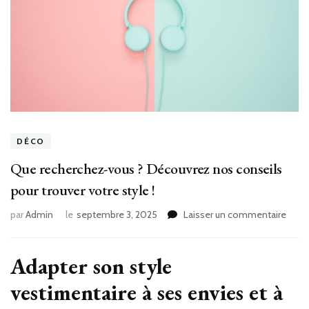
DÉCO
Que recherchez-vous ? Découvrez nos conseils
pour trouver votre style !
sur
par
Admin
le
septembre 3, 2025
Laisser un commentaire
Que
rech
vous
Adapter son style
?
vestimentaire à ses envies et à
Déco
nos