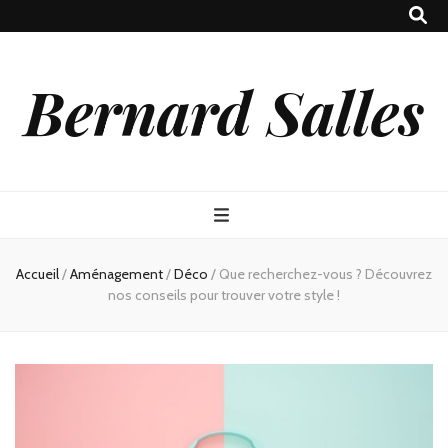
Bernard Salles
Accueil
/
Aménagement
/
Déco
/
Que recherchez-vous ? Découvrez
nos conseils pour trouver votre style !