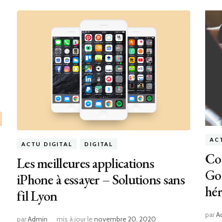
AC
ACTU DIGITAL
DIGITAL
Com
Les meilleures applications
Goo
iPhone à essayer – Solutions sans
hér
fil Lyon
par
A
par
Admin
mis à jour le
novembre 20, 2020