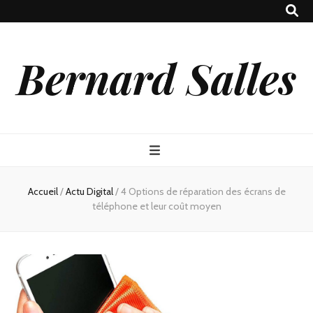
Bernard Salles
Accueil
/
Actu Digital
/
4 Options de réparation des écrans de
téléphone et leur coût moyen