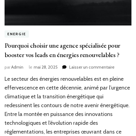
ENERGIE
Pourquoi choisir une agence spécialisée pour
booster vos leads en énergies renouvelables ?
sur
par
Admin
le
mai 28, 2025
Laisser un commentaire
Pourquoi
Le secteur des énergies renouvelables est en pleine
choisir
une
effervescence en cette décennie, animé par l’urgence
agence
climatique et la transition énergétique qui
spécialisée
redessinent les contours de notre avenir énergétique.
pour
booster
Entre la montée en puissance des innovations
vos
technologiques et l’évolution rapide des
leads
en
réglementations, les entreprises œuvrant dans ce