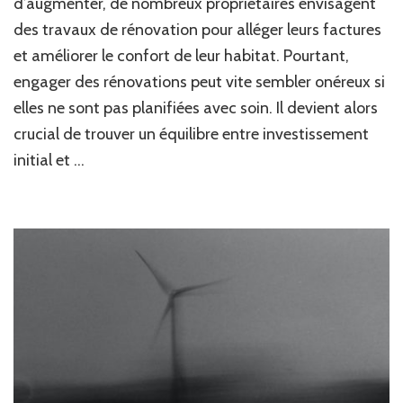
d’augmenter, de nombreux propriétaires envisagent
vos
des travaux de rénovation pour alléger leurs factures
dépe
et améliorer le confort de leur habitat. Pourtant,
d’éne
pend
engager des rénovations peut vite sembler onéreux si
des
elles ne sont pas planifiées avec soin. Il devient alors
trava
de
crucial de trouver un équilibre entre investissement
réno
initial et …