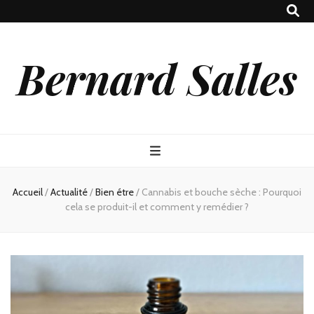
Bernard Salles
Accueil
/
Actualité
/
Bien étre
/
Cannabis et bouche sèche : Pourquoi
cela se produit-il et comment y remédier ?