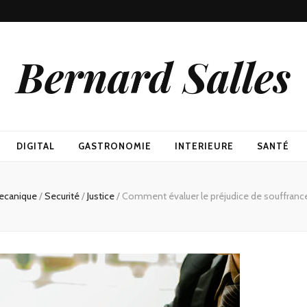
Bernard Salles
DIGITAL
GASTRONOMIE
INTERIEURE
SANTÉ
ecanique
/
Securité
/
Justice
/
Comment évaluer le préjudice de souffranc