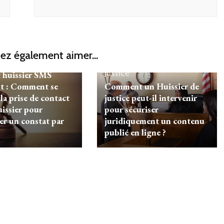
ez également aimer...
Justice
 huissier SMS
t : Comment se
Comment un Huissier de
la prise de contact
justice peut-il intervenir
uissier pour
pour sécuriser
r un constat par
juridiquement un contenu
publié en ligne ?