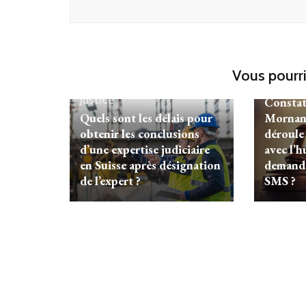
Vous pourri
Justice
Justice
Constat
Quels sont les délais pour
Mornan
obtenir les conclusions
déroule 
d’une expertise judiciaire
avec l’h
en Suisse après désignation
demande
de l’expert ?
SMS ?