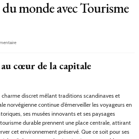
te du monde avec Tourisme
sur
mentaire
Partez
à
la
 au cœur de la capitale
découverte
du
monde
avec
Tourisme
n charme discret mêlant traditions scandinaves et
Magazine
ale norvégienne continue d’émerveiller les voyageurs en
historiques, ses musées innovants et ses paysages
tourisme durable prennent une place centrale, attirant
server cet environnement préservé. Que ce soit pour ses