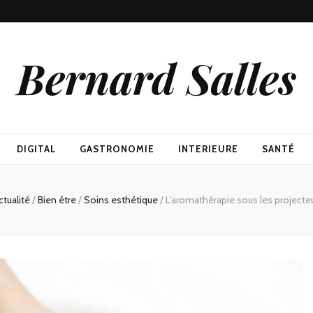
Bernard Salles
DIGITAL
GASTRONOMIE
INTERIEURE
SANTÉ
ctualité
/
Bien étre
/
Soins esthétique
/
L’aromathérapie sous les projecteu