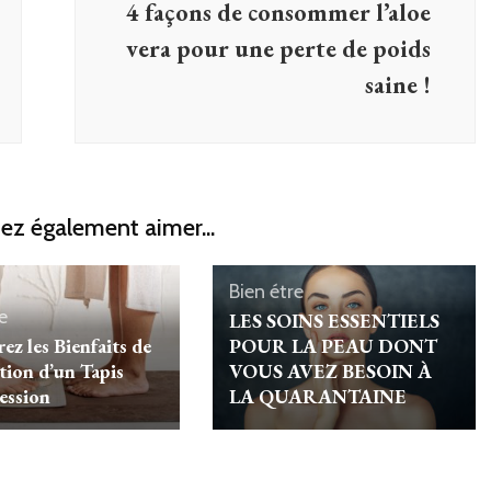
4 façons de consommer l’aloe
vera pour une perte de poids
saine !
ez également aimer...
Bien étre
e
LES SOINS ESSENTIELS
ez les Bienfaits de
POUR LA PEAU DONT
ation d’un Tapis
VOUS AVEZ BESOIN À
ession
LA QUARANTAINE