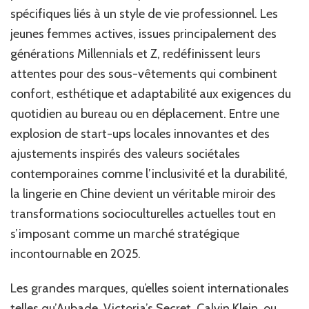
en
spécifiques liés à un style de vie professionnel. Les
Chine
jeunes femmes actives, issues principalement des
pour
un
générations Millennials et Z, redéfinissent leurs
Style
attentes pour des sous-vêtements qui combinent
de
confort, esthétique et adaptabilité aux exigences du
Vie
Profession
quotidien au bureau ou en déplacement. Entre une
explosion de start-ups locales innovantes et des
ajustements inspirés des valeurs sociétales
contemporaines comme l’inclusivité et la durabilité,
la lingerie en Chine devient un véritable miroir des
transformations socioculturelles actuelles tout en
s’imposant comme un marché stratégique
incontournable en 2025.
Les grandes marques, qu’elles soient internationales
telles qu’Aubade, Victoria’s Secret, Calvin Klein, ou