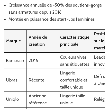
Croissance annuelle de +50% des soutiens-gorge
sans armatures depuis 2016
Montée en puissance des start-ups féminines
Positio
Année de
Caractéristique
Marque
sur le
création
principale
marché
Couleurs vives,
Leader 
Bananain
2016
sans étiquettes
innovat
Lingerie
Défi dir
Ubras
Récente
confortable et
à Uniql
taille unique
Ancienne
Lingerie taille
Uniqlo
Relégué
référence
unique