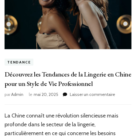
TENDANCE
Découvrez les Tendances de la Lingerie en Chine
pour un Style de Vie Professionnel
sur
par
Admin
le
mai 20, 2025
Laisser un commentaire
Découvrez
les
Tendances
La Chine connaît une révolution silencieuse mais
de
profonde dans le secteur de la lingerie,
la
Lingerie
particulièrement en ce qui concerne les besoins