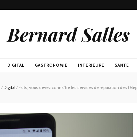
Bernard Salles
DIGITAL
GASTRONOMIE
INTERIEURE
SANTÉ
l
/
Digital
/
Faits, vous devez connaître les services de réparation des tél