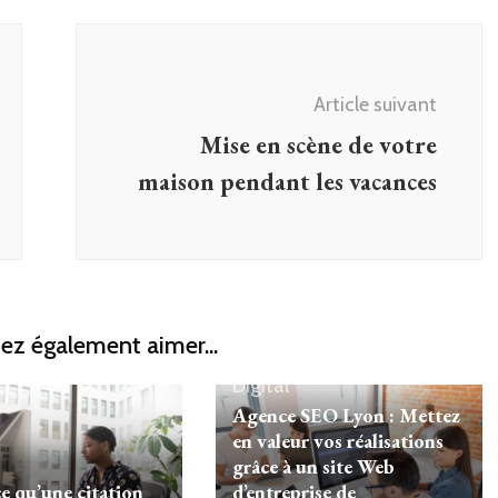
Article suivant
Mise en scène de votre
maison pendant les vacances
ez également aimer...
Digital
Agence SEO Lyon : Mettez
en valeur vos réalisations
grâce à un site Web
e qu’une citation
d’entreprise de