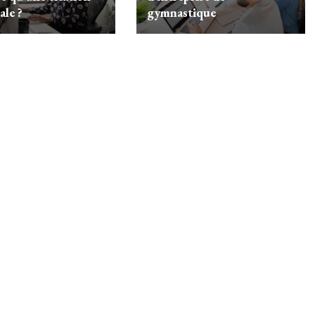
ale ?
gymnastique