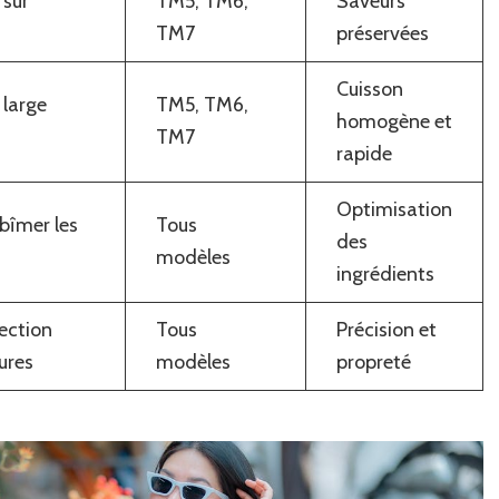
 sur
TM5, TM6,
Saveurs
TM7
préservées
Cuisson
 large
TM5, TM6,
homogène et
TM7
rapide
Optimisation
bîmer les
Tous
des
modèles
ingrédients
ection
Tous
Précision et
ures
modèles
propreté