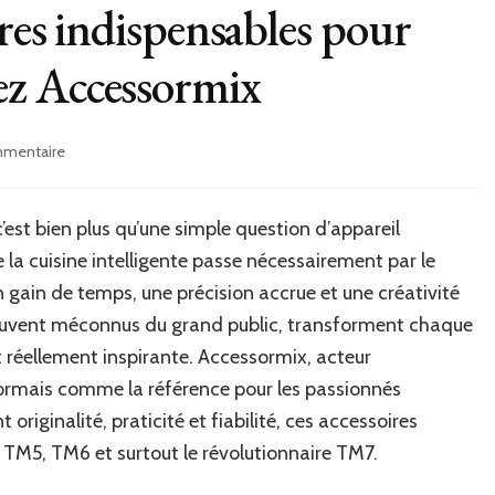
ires indispensables pour
z Accessormix
sur
mmentaire
Les
meilleurs
accessoires
c’est bien plus qu’une simple question d’appareil
indispensables
 la cuisine intelligente passe nécessairement par le
pour
votre
 gain de temps, une précision accrue et une créativité
Thermomix
uvent méconnus du grand public, transforment chaque
chez
t réellement inspirante. Accessormix, acteur
Accessormix
ormais comme la référence pour les passionnés
originalité, praticité et fiabilité, ces accessoires
 TM5, TM6 et surtout le révolutionnaire TM7.