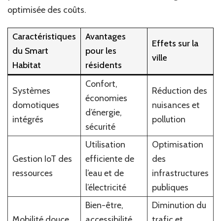
optimisée des coûts.
Caractéristiques
Avantages
Effets sur la
du Smart
pour les
ville
Habitat
résidents
Confort,
Systèmes
Réduction des
économies
domotiques
nuisances et
d’énergie,
intégrés
pollution
sécurité
Utilisation
Optimisation
Gestion IoT des
efficiente de
des
ressources
l’eau et de
infrastructures
l’électricité
publiques
Bien-être,
Diminution du
Mobilité douce
accessibilité,
trafic et