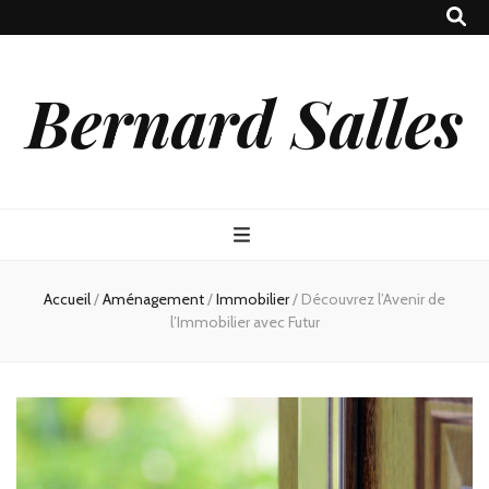
Bernard Salles
Accueil
/
Aménagement
/
Immobilier
/
Découvrez l’Avenir de
l’Immobilier avec Futur