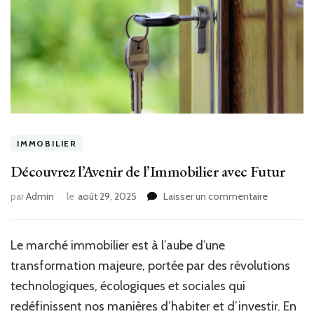
IMMOBILIER
Découvrez l’Avenir de l’Immobilier avec Futur
sur
par
Admin
le
août 29, 2025
Laisser un commentaire
Découvrez
l’Avenir
de
Le marché immobilier est à l’aube d’une
l’Immobilie
transformation majeure, portée par des révolutions
avec
Futur
technologiques, écologiques et sociales qui
redéfinissent nos manières d’habiter et d’investir. En