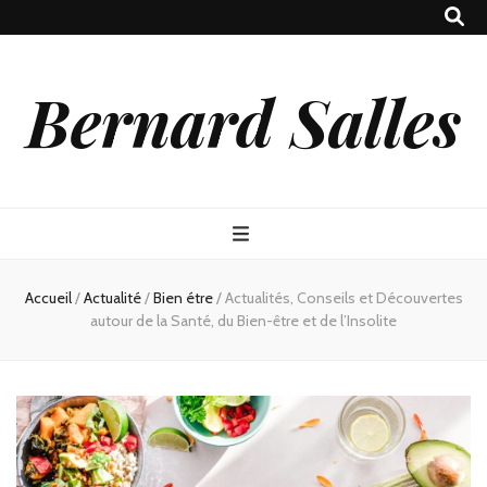
Bernard Salles
Accueil
/
Actualité
/
Bien étre
/
Actualités, Conseils et Découvertes
autour de la Santé, du Bien-être et de l’Insolite