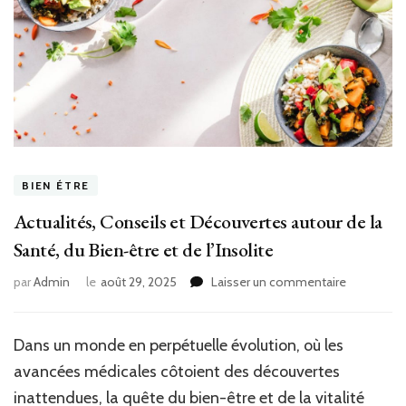
BIEN ÉTRE
Actualités, Conseils et Découvertes autour de la
Santé, du Bien-être et de l’Insolite
sur
par
Admin
le
août 29, 2025
Laisser un commentaire
Actualités,
Conseils
et
Dans un monde en perpétuelle évolution, où les
Découvert
avancées médicales côtoient des découvertes
autour
de
inattendues, la quête du bien-être et de la vitalité