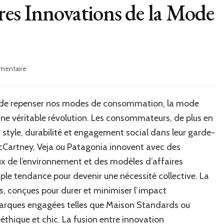
res Innovations de la Mode
sur
mentaire
Découvrez
les
Dernières
ité de repenser nos modes de consommation, la mode
Innovations
 véritable révolution. Les consommateurs, de plus en
de
la
 style, durabilité et engagement social dans leur garde-
Mode
Cartney, Veja ou Patagonia innovent avec des
Éco-
x de l’environnement et des modèles d’affaires
Responsable
ple tendance pour devenir une nécessité collective. La
s, conçues pour durer et minimiser l’impact
 marques engagées telles que Maison Standards ou
thique et chic. La fusion entre innovation