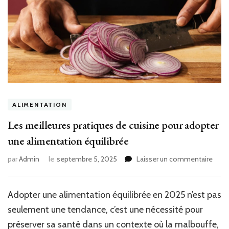
ALIMENTATION
Les meilleures pratiques de cuisine pour adopter
une alimentation équilibrée
sur
par
Admin
le
septembre 5, 2025
Laisser un commentaire
Les
meill
prati
Adopter une alimentation équilibrée en 2025 n’est pas
de
seulement une tendance, c’est une nécessité pour
cuisi
pour
préserver sa santé dans un contexte où la malbouffe,