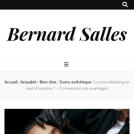
Bernard Salles
Accueil
/
Actualité
/
Bien étre
/
Soins esthétique
/
Le microblading en
vaut-il la peine ? – Connaissez ses avantages